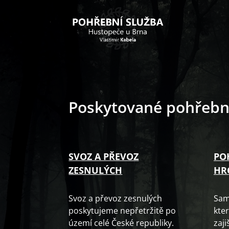
Poskytované pohřební
SVOZ A PŘEVOZ
PO
ZESNULÝCH
HR
Svoz a převoz zesnulých
Sam
poskytujeme nepřetržitě po
kter
území celé České republiky.
zaj