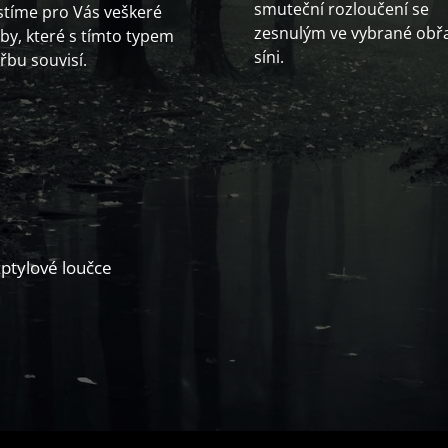
smuteční rozloučení se
istíme pro Vás veškeré
zesnulým ve vybrané obř
žby, které s tímto typem
síni.
řbu souvisí.
zptylové loučce