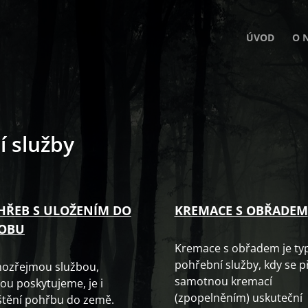
ÚVOD
O 
 služby
HŘEB S ULOŽENÍM DO
KREMACE S OBŘADEM
OBU
Kremace s obřadem je ty
pohřební služby, kdy se p
ozřejmou službou,
samotnou kremací
ou poskytujeme, je i
(zpopelněním) uskuteční
ištění pohřbu do země.