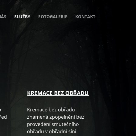
NÁS
SLUŽBY
FOTOGALERIE
KONTAKT
KREMACE BEZ OBŘADU
p
Kremace bez obřadu
řed
znamená zpopelnění bez
provedení smutečního
obřadu v obřadní síni.