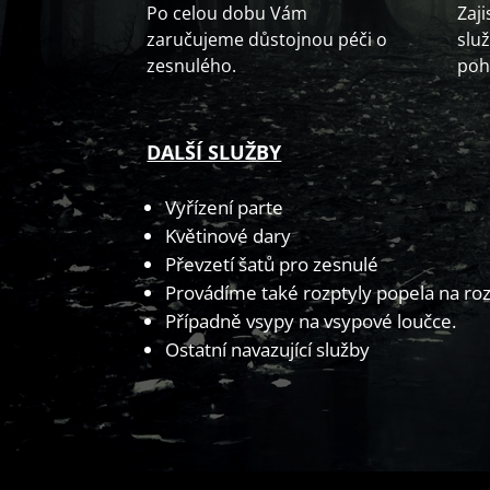
Po celou dobu Vám
Zaj
zaručujeme důstojnou péči o
slu
zesnulého.
poh
DALŠÍ SLUŽBY
Vyřízení parte
Květinové dary
Převzetí šatů pro zesnulé
Provádíme také rozptyly popela na ro
Případně vsypy na vsypové loučce.
Ostatní navazující služby